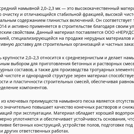
средний намывной 2,0–2,3 мк — это высококачественный мате
 очистку и отличающийся стабильной фракцией, высокой чист
альным содержанием глинистых включений. Он соответствует
014 и активно применяется в строительстве благодаря своим 
еским свойствам. Данный материал поставляется ООО «НЕРУ
нией, специализирующейся на продаже нерудных материалов
ивную доставку для строительных организаций и частных зака
 крупности 2,0–2,3 относится к среднезернистым и делает нам
ным выбором для приготовления бетонных и растворных смесей
урных составов, а также для производства тротуарных элемент
й чистоте и однородной структуре зерен материал способству
сти и пластичности строительных смесей, обеспечивая равно
еделение компонентов.
из ключевых преимуществ намывного песка является отсутств
то значительно повышает качество конечных растворов и сниж
маций при эксплуатации. Материал обладает хорошей водопро
ерно уплотняется и обеспечивает устойчивость основания, чт
ливке бетонных конструкций, устройстве полов, подготовке по
и других ответственных работах.