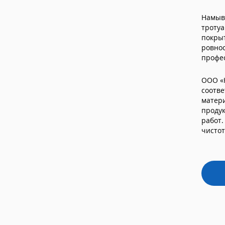
Намывн
тротуа
покры
ровнос
профес
ООО «
соотве
матери
проду
работ.
чистот