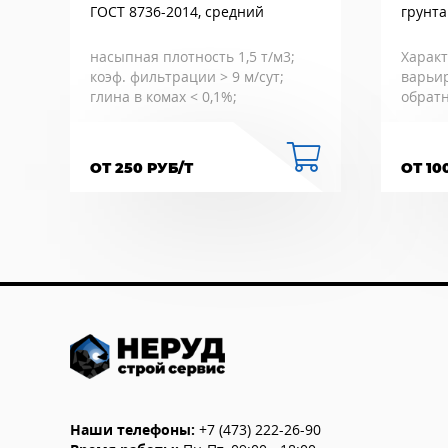
ГОСТ 8736-2014, средний
грунта
насыпная плотность 1,5 т/м3;
Характ
коэф. фильтрации > 9 м/сут;
варьир
глина в комах < 0,1%;
обратн
ОТ 250 РУБ/Т
ОТ 10
Наши телефоны:
+7 (473) 222-26-90