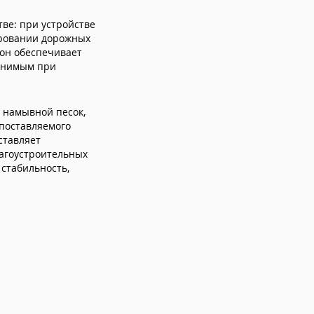
тве: при устройстве
ировании дорожных
он обеспечивает
менимым при
намывной песок,
 поставляемого
ставляет
агоустроительных
 стабильность,