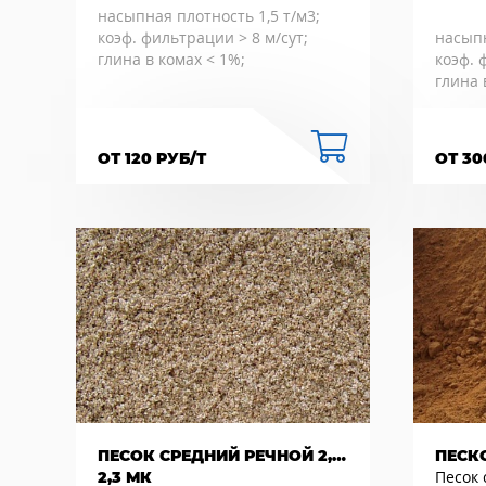
насыпная плотность 1,5 т/м3;
коэф. фильтрации > 8 м/сут;
насыпн
глина в комах < 1%;
коэф. 
глина 
ОТ 120 РУБ/Т
ОТ 30
ПЕСОК СРЕДНИЙ РЕЧНОЙ 2,0-
ПЕСК
Песок
2,3 МК