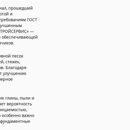
риал, прошедший
отой и
 требованиям ГОСТ
улучшенным
ДСТРОЙСЕРВИС» —
 и обеспечивающей
зчиков.
ывной песок
, стяжек,
ов. Благодаря
ет улучшению
мерное
ие глины, пыли и
ает вероятность
ницаемостью,
о особенно важно
д фундаментные