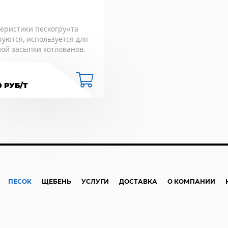
еристики пескогрунта
уются, используется для
ой засыпки котлованов.
0 РУБ/Т
ПЕСОК
ЩЕБЕНЬ
УСЛУГИ
ДОСТАВКА
О КОМПАНИИ