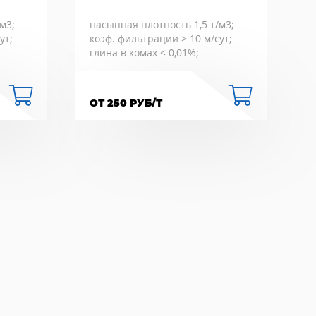
м3;
насыпная плотность 1,5 т/м3;
ут;
коэф. фильтрации > 10 м/сут;
глина в комах < 0,01%;
ОТ 250 РУБ/Т