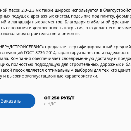
ой песок 2,0–2,3 мк также широко используется в благоустройс
рных подушек, дренажных систем, подсыпке под плитку, форм
тий и ландшафтных элементов. Благодаря стабильной фракции 
ть основания и долговечность покрытия, что делает его неза
сиональном строительстве и ремонте.
НЕРУДСТРОЙСЕРВИС» предлагает сертифицированный средний 
тствующий ГОСТ 8736-2014, гарантируя качество и надежность
ала. Компания обеспечивает своевременную доставку и предо
кцию, полностью подходящую для строительных, дорожных и бл
 Такой песок является оптимальным выбором для тех, кто ценит
у и высокие эксплуатационные характеристики.
ОТ 250 РУБ/Т
Заказать
с НДС