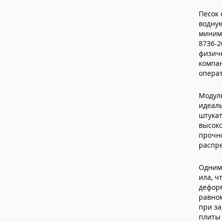
Песок 
водную
миним
8736-2
физич
компа
операт
Модуль
идеаль
штукат
высоко
прочно
распр
Одним 
ила, ч
дефор
равном
при за
плиты 