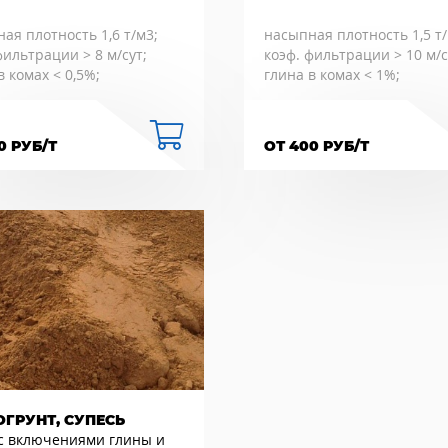
ая плотность 1,6 т/м3;
насыпная плотность 1,5 т/
фильтрации > 8 м/сут;
коэф. фильтрации > 10 м/с
в комах < 0,5%;
глина в комах < 1%;
0 РУБ/Т
ОТ 400 РУБ/Т
ОГРУНТ, СУПЕСЬ
 с включениями глины и