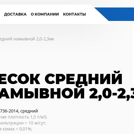
И
ДОСТАВКА
О КОМПАНИИ
КОНТАКТЫ
едний намывной 2,0-2,3мк
ЕСОК СРЕДНИЙ
АМЫВНОЙ 2,0-2
736-2014, средний
ая плотность 1,5 т/м3;
фильтрации > 10 м/сут;
в комах < 0,01%;