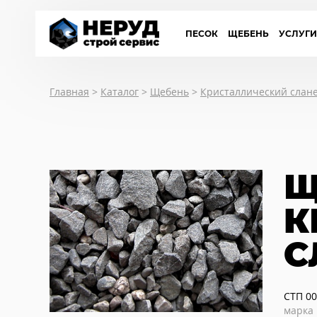
ПЕСОК
ЩЕБЕНЬ
УСЛУГ
Главная
>
Каталог
>
Щебень
>
Кристаллический слан
Щ
К
С
СТП 00
марка 