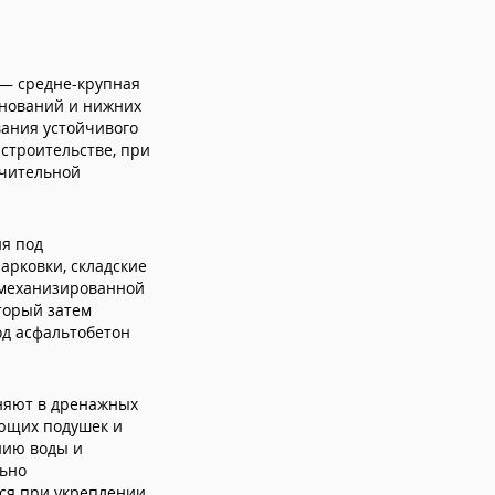
 — средне-крупная
снований и нижних
вания устойчивого
 строительстве, при
ачительной
я под
арковки, складские
 механизированной
оторый затем
од асфальтобетон
няют в дренажных
ующих подушек и
нию воды и
льно
ся при укреплении