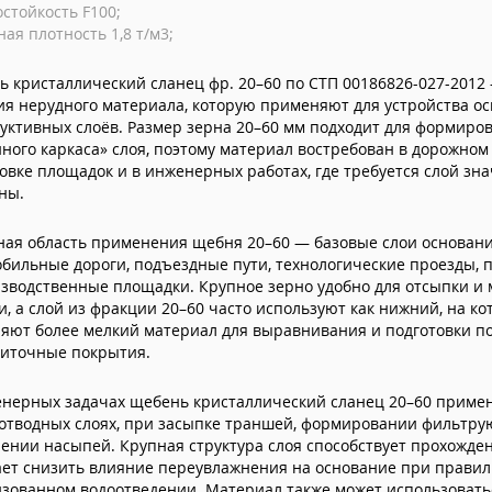
стойкость F100;
ая плотность 1,8 т/м3;
 кристаллический сланец фр. 20–60 по СТП 00186826-027-2012
я нерудного материала, которую применяют для устройства о
уктивных слоёв. Размер зерна 20–60 мм подходит для формиро
ного каркаса» слоя, поэтому материал востребован в дорожном
овке площадок и в инженерных работах, где требуется слой зн
ны.
ная область применения щебня 20–60 — базовые слои основани
бильные дороги, подъездные пути, технологические проезды, п
зводственные площадки. Крупное зерно удобно для отсыпки и
и, а слой из фракции 20–60 часто используют как нижний, на к
яют более мелкий материал для выравнивания и подготовки п
литочные покрытия.
енерных задачах щебень кристаллический сланец 20–60 приме
оотводных слоях, при засыпке траншей, формировании фильтр
ении насыпей. Крупная структура слоя способствует прохожде
ает снизить влияние переувлажнения на основание при прави
изованном водоотведении. Материал также может использовать