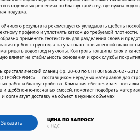
в и в отдельных решениях по благоустройству, где нужна водо
ная подушка.
тойчивого результата рекомендуется укладывать щебень посло
ектному профилю и уплотнять катком до требуемой плотности. 
образно применять геотекстиль для разделения слоёв и пред
ания щебня с грунтом, а на участках с повышенной влажност
матривать водоотвод и уклоны. Контроль толщины слоя и каче
ую влияет на стабильность основания и срок службы покрытия
 кристаллический сланец фр. 20–60 по СТП 00186826-027-2012
ДСТРОЙСЕРВИС» — поставщиком нерудных материалов для стро
ых работ и благоустройства. Компания обеспечивает поставки 
в и щебёночно-песчаных смесей, помогает подобрать материа
 и организует доставку на объект в нужных объёмах.
ЦЕНА ПО ЗАПРОСУ
Заказать
с НДС