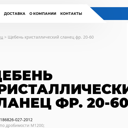
И
ДОСТАВКА
О КОМПАНИИ
КОНТАКТЫ
ец
>
Щебень кристаллический сланец фр. 20-60
ЕБЕНЬ
РИСТАЛЛИЧЕСК
ЛАНЕЦ ФР. 20-6
186826-027-2012
по дробимости М1200;