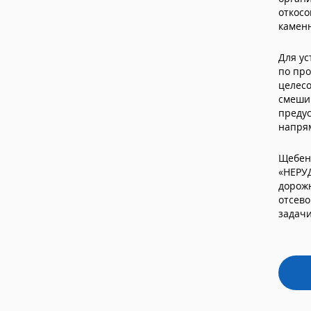
откосо
камен
Для ус
по про
целесо
смешив
предус
напрям
Щебень
«НЕРУ
дорожн
отсево
задачи