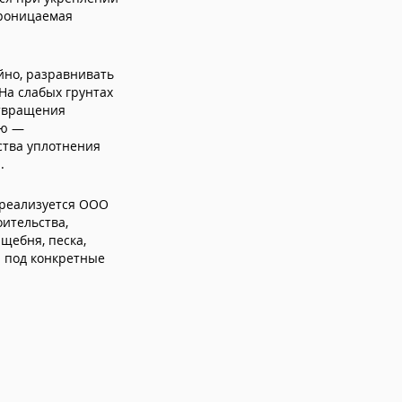
проницаемая
йно, разравнивать
На слабых грунтах
отвращения
ью —
ства уплотнения
.
 реализуется ООО
ительства,
щебня, песка,
л под конкретные