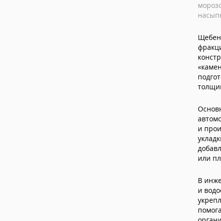
морозо
насыпн
Щебень
фракци
констр
«камен
подгот
толщи
Основ
автомо
и прои
укладк
добавл
или п
В инж
и вод
укрепл
помог
орган