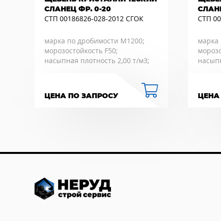
СЛАНЕЦ ФР. 0-20
СЛАНЕ
СТП 00186826-028-2012 СГОК
СТП 00
марка по дробимости М1200;
марка 
морозостойкость F50;
морозо
насыпная плотность 2,00 т/м3;
насыпн
ЦЕНА ПО ЗАПРОСУ
ЦЕНА