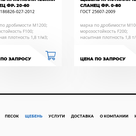
Ц ФР. 20-60
СЛАНЕЦ ФР. 0-80
186826-027-2012
ГОСТ 25607-2009
по дробимости М1200;
марка по дробимости М10
стойкость F100;
морозостойкость F200;
ая плотность 1,8 т/м3;
насыпная плотность 1,8 т/
 ПО ЗАПРОСУ
ЦЕНА ПО ЗАПРОСУ
ПЕСОК
ЩЕБЕНЬ
УСЛУГИ
ДОСТАВКА
О КОМПАНИИ