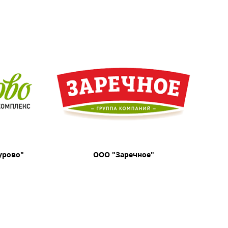
урово"
ООО "Заречное"