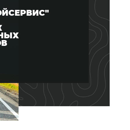
ОЙСЕРВИС"
К
НЫХ
ОВ