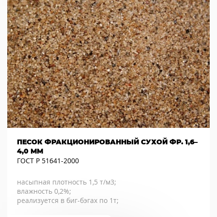
ПЕСОК ФРАКЦИОНИРОВАННЫЙ СУХОЙ ФР. 1,6–
4,0 ММ
ГОСТ Р 51641-2000
насыпная плотность 1,5 т/м3;
влажность 0,2%;
реализуется в биг-бэгах по 1т;