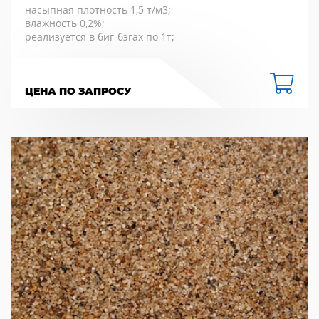
насыпная плотность 1,5 т/м3;
влажность 0,2%;
реализуется в биг-бэгах по 1т;
ЦЕНА ПО ЗАПРОСУ