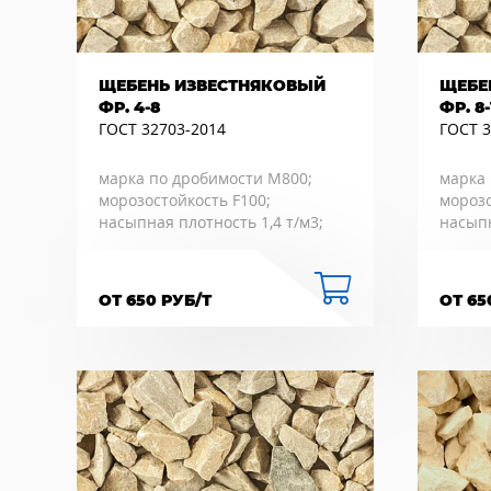
ЩЕБЕНЬ ИЗВЕСТНЯКОВЫЙ
ЩЕБЕ
ФР. 4-8
ФР. 8-
ГОСТ 32703-2014
ГОСТ 3
марка по дробимости М800;
марка 
морозостойкость F100;
морозо
насыпная плотность 1,4 т/м3;
насыпн
ОТ 650 РУБ/Т
ОТ 65