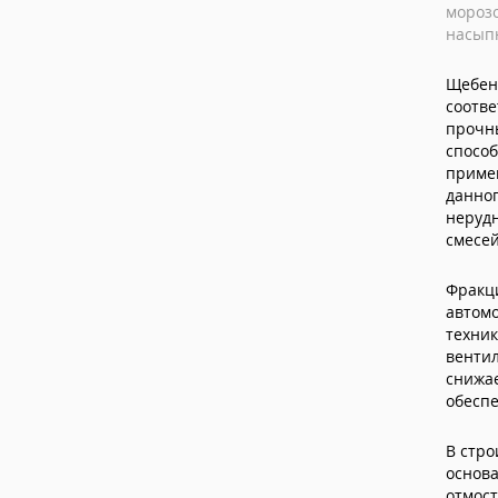
морозо
насыпн
Щебен
соотв
прочны
спосо
примен
данно
нерудн
смесей
Фракци
автомо
техни
венти
снижае
обеспе
В стро
основ
отмос