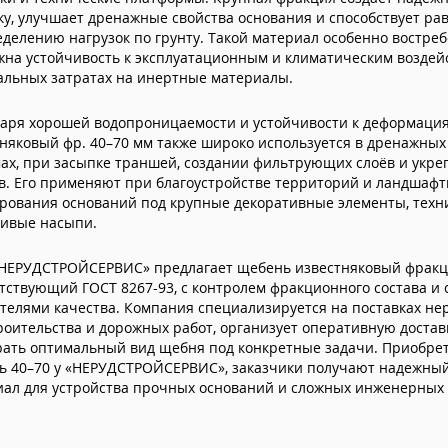
у, улучшает дренажные свойства основания и способствует р
делению нагрузок по грунту. Такой материал особенно востреб
жна устойчивость к эксплуатационным и климатическим воздей
альных затратах на инертные материалы.
даря хорошей водопроницаемости и устойчивости к деформаци
няковый фр. 40–70 мм также широко используется в дренажных
ах, при засыпке траншей, создании фильтрующих слоёв и укр
в. Его применяют при благоустройстве территорий и ландшафт
рования оснований под крупные декоративные элементы, техн
чивые насыпи.
НЕРУДСТРОЙСЕРВИС» предлагает щебень известняковый фракци
тствующий ГОСТ 8267-93, с контролем фракционного состава и
телями качества. Компания специализируется на поставках н
роительства и дорожных работ, организует оперативную достав
рать оптимальный вид щебня под конкретные задачи. Приобре
ь 40–70 у «НЕРУДСТРОЙСЕРВИС», заказчики получают надежны
ал для устройства прочных оснований и сложных инженерных 