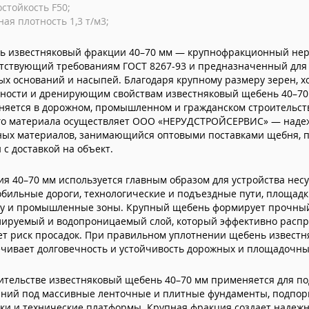
стойкость F50;
ая плотность 1,3 т/м3;
ь известняковый фракции 40–70 мм — крупнофракционный нер
етствующий требованиям ГОСТ 8267-93 и предназначенный для 
х оснований и насыпей. Благодаря крупному размеру зерен, 
бности и дренирующим свойствам известняковый щебень 40–7
яется в дорожном, промышленном и гражданском строительств
го материала осуществляет ООО «НЕРУДСТРОЙСЕРВИС» — наде
ых материалов, занимающийся оптовыми поставками щебня, пе
 с доставкой на объект.
я 40–70 мм используется главным образом для устройства нес
бильные дороги, технологические и подъездные пути, площад
ку и промышленные зоны. Крупный щебень формирует прочный
лируемый и водопроницаемый слой, который эффективно распре
т риск просадок. При правильном уплотнении щебень известн
чивает долговечность и устойчивость дорожных и площадочны
ительстве известняковый щебень 40–70 мм применяется для по
аний под массивные ленточные и плитные фундаменты, подпор
тки и технические платформы. Крупная фракция создает наде