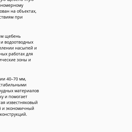
авномерному
ован на объектах,
ствиям при
ям щебень
 и водоотводных
еплении насыпей и
ных работах для
ические зоны и
и 40–70 мм,
 стабильными
ерудных материалов
ку и помогает
тая известняковый
й и экономичный
конструкций.