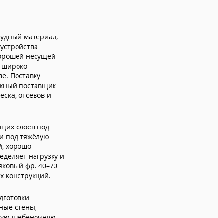
удный материал,
устройства
хорошей несущей
0 широко
е. Поставку
жный поставщик
ска, отсевов и
ущих слоёв под
ки под тяжёлую
, хорошо
деляет нагрузку и
яковый фр. 40–70
х конструкций.
дготовки
ные стены,
жную щебеночную