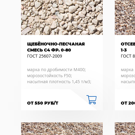
ЩЕБЁНОЧНО-ПЕСЧАНАЯ
ОТСЕ
СМЕСЬ С4 ФР. 0-80
1-3
ГОСТ 25607-2009
ГОСТ 8
марка по дробимости М400;
марка 
морозостойкость F50;
морозо
насыпная плотность 1,45 т/м3;
насыпн
ОТ 550 РУБ/Т
ОТ 20