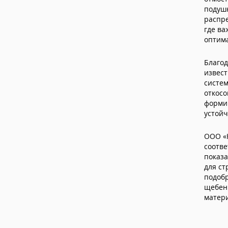
подушк
распре
где ва
оптим
Благо
извест
систем
откосо
форми
устой
ООО «
соотве
показа
для ст
подоб
щебен
матери