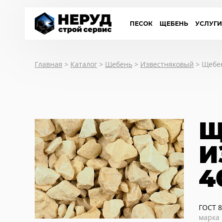
ПЕСОК
ЩЕБЕНЬ
УСЛУГ
Главная
>
Каталог
>
Щебень
>
Известняковый
>
Щебен
Щ
И
4
ГОСТ 8
марка 