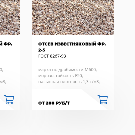
Й ФР.
ОТСЕВ ИЗВЕСТНЯКОВЫЙ ФР.
2-5
ГОСТ 8267-93
0;
марка по дробимости М600;
морозостойкость F50;
м3;
насыпная плотность 1,3 т/м3;
ОТ 200 РУБ/Т