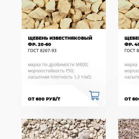
ЩЕБЕНЬ ИЗВЕСТНЯКОВЫЙ
ЩЕБЕ
ФР. 20-60
ФР. 4
ГОСТ 8267-93
ГОСТ 8
марка по дробимости М600;
марка 
морозостойкость F50;
морозо
насыпная плотность 1,3 т/м3;
насыпн
ОТ 600 РУБ/Т
ОТ 60