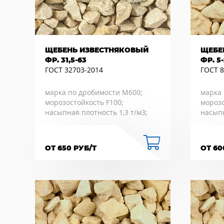
ЩЕБЕНЬ ИЗВЕСТНЯКОВЫЙ
ЩЕБЕ
ФР. 31,5-63
ФР. 5
ГОСТ 32703-2014
ГОСТ 8
марка по дробимости М600;
марка 
морозостойкость F100;
морозо
насыпная плотность 1,3 т/м3;
насыпн
ОТ 650 РУБ/Т
ОТ 60