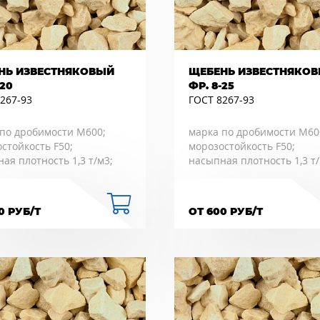
НЬ ИЗВЕСТНЯКОВЫЙ
ЩЕБЕНЬ ИЗВЕСТНЯКО
-20
ФР. 8-25
267-93
ГОСТ 8267-93
по дробимости М600;
марка по дробимости М60
стойкость F50;
морозостойкость F50;
ая плотность 1,3 т/м3;
насыпная плотность 1,3 т/
0 РУБ/Т
ОТ 600 РУБ/Т