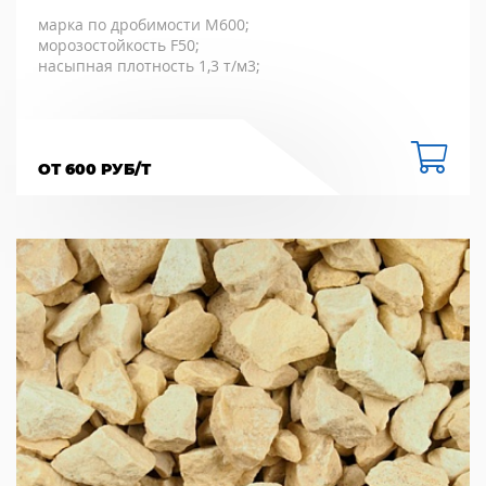
марка по дробимости М600;
морозостойкость F50;
насыпная плотность 1,3 т/м3;
ОТ 600 РУБ/Т