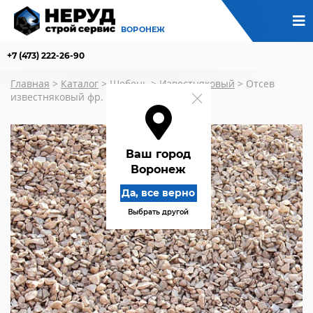
ВОРОНЕЖ
+7 (473) 222-26-90
Главная
>
Каталог
>
Щебень
>
Известняковый
>
Отсев
известняковый фр. 0-15
Ваш город
Воронеж
Да, все верно
Выбрать другой