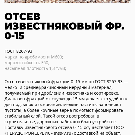
ОТСЕВ
ИЗВЕСТНЯКОВЫЙ ФР.
0-15
ГОСТ 8267-93
марка по дробимости М600;
морозостойкость F50;
насыпная плотность 1,3 т/м3;
Отсев известняковый фракции 0–15 мм по ГОСТ 8267-93 —
мелко- и среднефракционный нерудный материал,
получаемый при дроблении известняка и сортировке.
Диапазон фракций от «нуля» до 15 мм делает его удобным
для подсыпок и оснований: мелкие частицы заполняют
пустоты, а более крупные зерна помогают формировать
стабильный слой. Такой отсев востребован в
строительстве, дорожных работах и благоустройстве.
Поставку известнякового отсева 0–15 осуществляет ООО
«НЕРУДСТРОЙСЕРВИС» (nss-v.ru) с доставкой на объект.