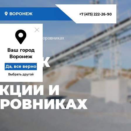
ВОРОНЕЖ
+7 (473) 222-26-90
ктика применения в коровниках
Ваш город
К КАК
Воронеж
Да, все верно
КРС:
Выбрать другой
КЦИИ И
ОРОВНИКАХ