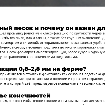
ный песок и почему он важен д
ёл промывку (очистку) и классификацию по крупности через з
избытка пыли, ила и глины, а также без крупных включений. Д
 комфортом и гигиеной: от «правильного» песка зависят удобст
Именно поэтому песчаная подстилка во многих коровниках счи
ва. Песок формирует амортизирующую, более сухую и удобную 
у по сравнению с органическими подстилками.
кции 0,8–2,8 мм на ферме?
рименяется в стойлах и фристоллах как основная подстилка дл
ает сцепление при вставании и ложении и при этом сохраняет
е и который даёт предсказуемое поведение в навозных система
ье конечностей
ься, снижает избыточное стояние и тем самым помогает уменьш