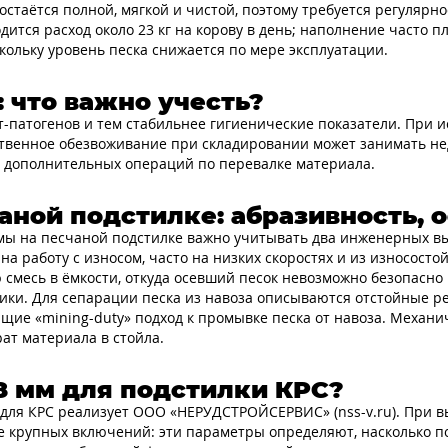
 остаётся полной, мягкой и чистой, поэтому требуется регуляр
дится расход около 23 кг на корову в день; наполнение часто 
кольку уровень песка снижается по мере эксплуатации.
: что важно учесть?
ит-патогенов и тем стабильнее гигиенические показатели. При 
ственное обезвоживание при складировании может занимать не
и дополнительных операций по перевалке материала.
аной подстилке: абразивность, 
мы на песчаной подстилке важно учитывать два инженерных вы
на работу с износом, часто на низких скоростях и из износост
смесь в ёмкости, откуда осевший песок невозможно безопасно 
ки. Для сепарации песка из навоза описываются отстойные реш
щие «mining-duty» подход к промывке песка от навоза. Механи
ат материала в стойла.
,8 мм для подстилки КРС?
для КРС реализует ООО «НЕРУДСТРОЙСЕРВИС» (nss-v.ru). При в
е крупных включений: эти параметры определяют, насколько под