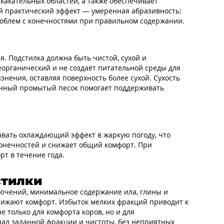
скакательных областей, а также обеспечивает
й практический эффект — умеренная абразивность:
роблем с конечностями при правильном содержании.
. Подстилка должна быть чистой, сухой и
еорганический и не создаёт питательной среды для
нения, оставляя поверхность более сухой. Сухость
енный промытый песок помогает поддерживать
авать охлаждающий эффект в жаркую погоду, что
 конечностей и снижает общий комфорт. При
т в течение года.
стилки
лючений, минимальное содержание ила, глины и
нижают комфорт. Избыток мелких фракций приводит к
е только для комфорта коров, но и для
ал заданной фракции и чистоты, без неприятных