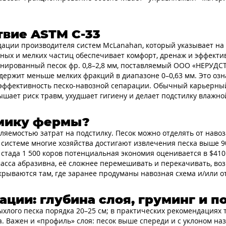
твие ASTM C-33
дации производителя систем McLanahan, который указывает на
ных и мелких частиц обеспечивает комфорт, дренаж и эффектив
нированный песок фр. 0,8–2,8 мм, поставляемый ООО «НЕРУД
содержит меньше мелких фракций в диапазоне 0–0,63 мм. Это оз
эффективность песко-навозной сепарации. Обычный карьерный 
шает риск травм, ухудшает гигиену и делает подстилку влажно
омику фермы?
яемостью затрат на подстилку. Песок можно отделять от навоз
истеме многие хозяйства достигают извлечения песка выше 90%
ля стада 1 500 коров потенциальная экономия оценивается в $4
масса абразивна, её сложнее перемешивать и перекачивать, во
рываются там, где заранее продуманы навозная схема и/или от
ции: глубина слоя, груминг и 
хлого песка порядка 20–25 см; в практических рекомендациях 
а. Важен и «профиль» слоя: песок выше спереди и с уклоном н