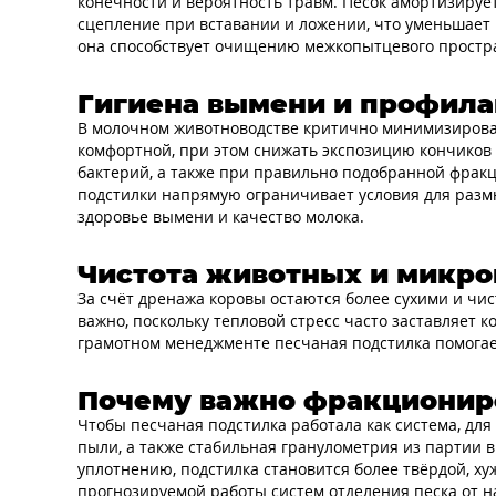
конечности и вероятность травм. Песок амортизирует
сцепление при вставании и ложении, что уменьшает
она способствует очищению межкопытцевого простра
Гигиена вымени и профила
В молочном животноводстве критично минимизировать
комфортной, при этом снижать экспозицию кончиков 
бактерий, а также при правильно подобранной фракци
подстилки напрямую ограничивает условия для разм
здоровье вымени и качество молока.
Чистота животных и микро
За счёт дренажа коровы остаются более сухими и чи
важно, поскольку тепловой стресс часто заставляет 
грамотном менеджменте песчаная подстилка помогае
Почему важно фракциониро
Чтобы песчаная подстилка работала как система, дл
пыли, а также стабильная гранулометрия из партии
уплотнению, подстилка становится более твёрдой, хуж
прогнозируемой работы систем отделения песка от 