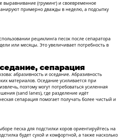
ное выравнивание (груминг) и своевременное
планируют примерно дважды в неделю, а подсыпку
использовании рециклинга песок после сепаратора
дели или месяцы. Это увеличивает потребность в
оседание, сепарация
зова: абразивность и оседание. Абразивность
ойких материалов. Оседание усиливается при
извлечь, поэтому могут потребоваться усиленная
ения (sand lanes), где разделение идёт
ческая сепарация помогает получать более чистый и
ыборе песка для подстилки коров ориентируйтесь на
стилка будет сухой и комфортной, а также насколько