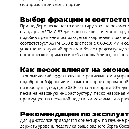
сюрпризов при смене партии.
Выбор фракции и соответс
При подборе песка часто ориентируются на рекомен
стандарта ASTM C-33 для фристоллов: сочетание круп
подобных решений используется кварцевый фракцио
соответствует ASTM C-33 в диапазоне 0,63–5,0 мм и 
уплотнению, лучший дренаж и более предсказуемую 
органические примеси и избыток ила/глины, что повы
Как песок влияет на экон
Экономический эффект связан с рециклингом и управл
подобранной фракции и грамотно спроектированной с
на корову в сутки, цене $30/тонна и возврате 90% д
песка на навозную инфраструктуру: песко-навозная 
преимущества песчаной подстилки максимально раск
Рекомендации по эксплуата
Для фристоллов приводятся ориентиры по глубине ры
держать уровень подстилки выше заднего борта бокс