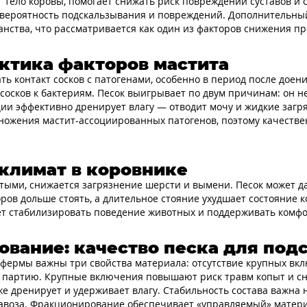
 тело коровы, помогает снижать риск повреждений суставов и 
 вероятность подскальзывания и повреждений. Дополнительны
нства, что рассматривается как один из факторов снижения п
ктика факторов мастита
 контакт сосков с патогенами, особенно в период после доения
сосков к бактериям. Песок выигрывает по двум причинам: он н
и эффективно дренирует влагу — отводит мочу и жидкие загряз
ножения мастит-ассоциированных патогенов, поэтому качеств
климат в коровнике
стыми, снижается загрязнение шерсти и вымени. Песок может д
коров дольше стоять, а длительное стояние ухудшает состояние
т стабилизировать поведение животных и поддерживать комфор
вание: качество песка для под
я фермы важны три свойства материала: отсутствие крупных вк
 в партию. Крупные включения повышают риск травм копыт и с
е дренирует и удерживает влагу. Стабильность состава важна н
навоза. Фракционирование обеспечивает «управляемый» матери