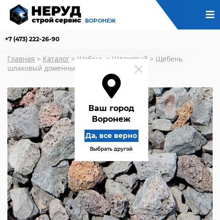
ВОРОНЕЖ
+7 (473) 222-26-90
Главная
>
Каталог
>
Щебень
>
Шлаковый
>
Щебень
шлаковый доменный фр. 20-70
Ваш город
Воронеж
Да, все верно
Выбрать другой