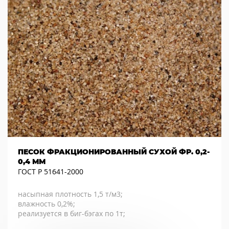
ПЕСОК ФРАКЦИОНИРОВАННЫЙ СУХОЙ ФР. 0,2-
0,4 ММ
ГОСТ Р 51641-2000
насыпная плотность 1,5 т/м3;
влажность 0,2%;
реализуется в биг-бэгах по 1т;